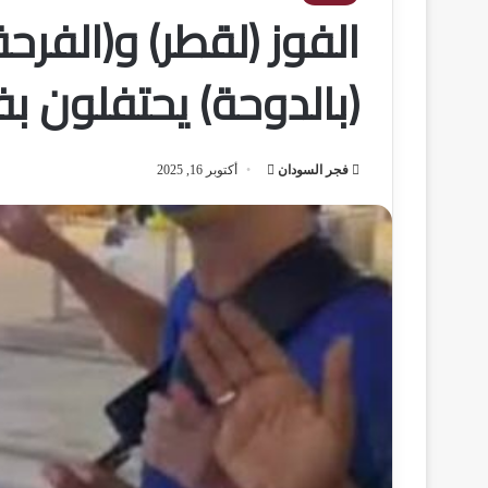
الفوز (لقطر) و(الفرح
(بالدوحة) يحتفلون بف
فجر السودان
أ
أكتوبر 16, 2025
ر
س
ل
ب
ر
ي
د
ا
إ
ل
ك
ت