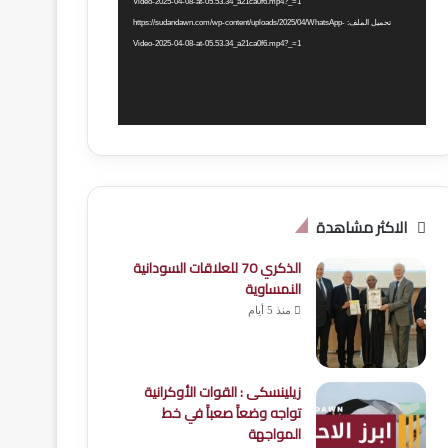
Video-2025-04-08-at-05.53.34_a21ca0f6.mp4?_=1
تحميل الملف: https://sudandawn.com/wp-content/uploads/2025/04/WhatsApp-
Video-2025-04-08-at-05.53.34_a21ca0f6.mp4?_=1
الاكثر مشاهدة
الذكري 70 للعلاقات السودانية
النمساوية
منذ 5 أيام
زيلينسكى : القوات الأوكرانية
تواجه وضعاََ صعباََ في خط
المواجهة