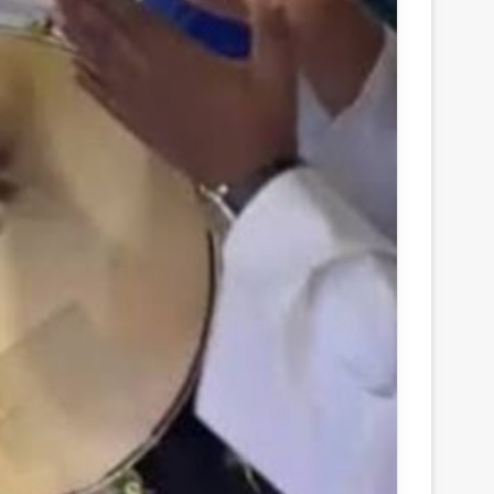
ر
و
ن
ي
ا