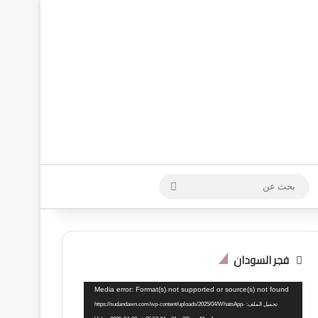
 الدخول
وضع المظلم
بحث
عن
فجر السودان
مشغل
Media error: Format(s) not supported or source(s) not found
الفيديو
تحميل الملف: https://sudandawn.com/wp-content/uploads/2025/04/WhatsApp-