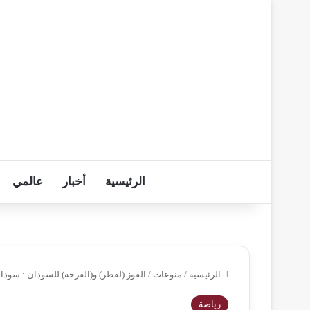
الرئيسية
أخبار
عالمي
الرئيسية
/
منوعات
/
الفوز (لقطر) و(الفرحة) للسودان : سودان
رياضة