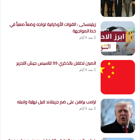
زيلينسكى : القوات الأوكرانية تواجه وضعاََ صعباََ في
خط المواجهة
منذ 6 أيام
الصين تحتفل بالذكري 99 لتاسيس جيش التحرير
منذ 6 أيام
ترامب يراهن على ضم جرينلاند قبل نهاية ولايته
منذ 6 أيام