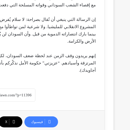
مع إقصاء الشعب السوداني وقواته المسلحة التي دفعت 
إن الرسالة التي ينبغي أن تُقال بصراحة: لا سلام يُفر
المشروع الانقلابي للمليشيا. ولا شرعية لمن تواطأوا م
بينما بارك انتصاراته الدموية من قبل. وأن السودان لن يُ
الأرض والكرامة.
إنهم يريدون وقف الزمن عند لحظة ضعف السودان، لكن 
المرتزقة وأسيادهم. “عزيزتي” حكومة الأمل نذكّركم بأ
أجاويدك).
فيسبوك
‫X