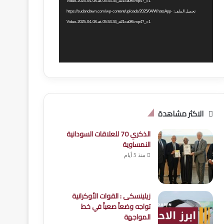
Video-2025-04-08-at-05.53.34_a21ca0f6.mp4?_=1
تحميل الملف: https://sudandawn.com/wp-content/uploads/2025/04/WhatsApp-
Video-2025-04-08-at-05.53.34_a21ca0f6.mp4?_=1
الاكثر مشاهدة
الذكري 70 للعلاقات السودانية
النمساوية
منذ 5 أيام
زيلينسكى : القوات الأوكرانية
تواجه وضعاََ صعباََ في خط
المواجهة