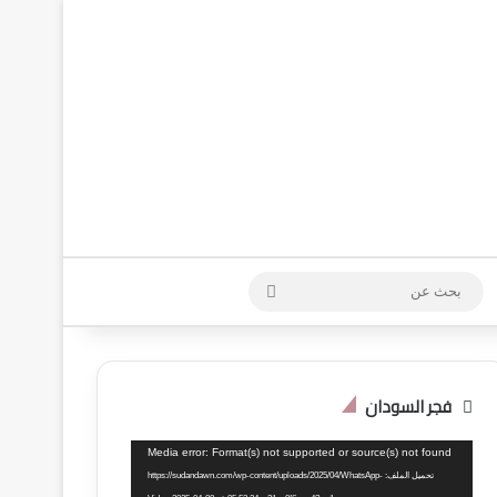
 الدخول
وضع المظلم
بحث
عن
فجر السودان
مشغل
Media error: Format(s) not supported or source(s) not found
الفيديو
تحميل الملف: https://sudandawn.com/wp-content/uploads/2025/04/WhatsApp-