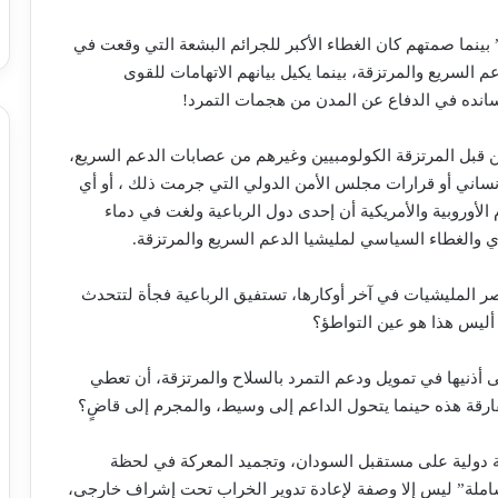
بينما صمتهم كان الغطاء الأكبر للجرائم البشعة التي وقعت في
م السريع والمرتزقة، بينما يكيل بيانهم الاتهامات للقوى
سانده في الدفاع عن المدن من هجمات التمرد!
بل المرتزقة الكولومبيين وغيرهم من عصابات الدعم السريع،
 الإنساني أو قرارات مجلس الأمن الدولي التي جرمت ذلك ، أو أي
م الأوروبية والأمريكية أن إحدى دول الرباعية ولغت في دماء
ي والغطاء السياسي لمليشيا الدعم السريع والمرتزقة.
 المليشيات في آخر أوكارها، تستفيق الرباعية فجأة لتتحدث
 أليس هذا هو عين التواطؤ؟
 أذنيها في تمويل ودعم التمرد بالسلاح والمرتزقة، أن تعطي
رقة هذه حينما يتحول الداعم إلى وسيط، والمجرم إلى قاضٍ؟
 دولية على مستقبل السودان، وتجميد المعركة في لحظة
 شاملة” ليس إلا وصفة لإعادة تدوير الخراب تحت إشراف خارجي،