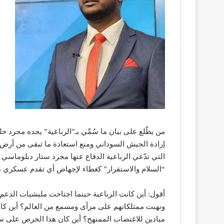
ر
و
ن
ي
ا
من يطّلع على بيان ما سُمِّي بـ”الرباعية” يجده مجرد
إرادة الجيش السوداني ومنع استعادة ما تبقى من أرض د
التي تدّعي الرباعية الدفاع عنها مجرد ستار دبلوماسي 
“السلام والاستقرار” كغطاء لإجهاض أي تقدم عسكري من
أقول: أين كانت الرباعية حينما اجتاحت مليشيات الدعم
ونهبت ممتلكاتهم على مرأى ومسمع من العالم؟ أين كان 
ميادين للاغتصاب الممنهج؟ أين كان هذا الحرص على سلام