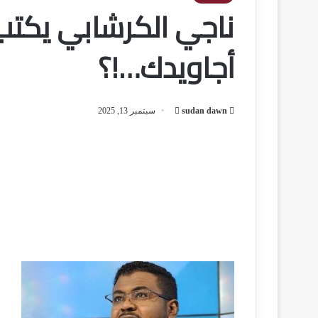
ناجي الكرشابي يكتب 
أجاويدك…!؟
sudan dawn
أ
سبتمبر 13, 2025
ر
س
ل
ب
ر
ي
د
ا
إ
ل
ك
ت