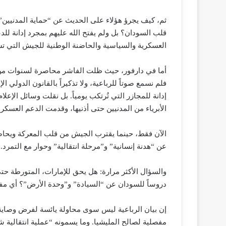
ثم، كيف يجرؤ هؤلاء على الحديث عن “حماية المدنيين” 
قلب السودان؟ بل ولم يفتح الله عليهم بمجرد إدانة للدع
العسكرية والسياسية والحاضنة الوطنية للجيش التي ت
أما في دارفور، حيث ظلت الفاشر محاصرة لسنوات من ق
فلم نسمع صوتاً للرباعية، ولا تذكيراً بالقانون الدولي
إدانة للمجازر التي تُرتكب يومياً. بل نقلت وسائل الإعلا
الأبرياء من المدنيين حتى أذنيها، وقدمت الدعم العسكر
الآن فقط، حينما يقترب الجيش من قلب المعركة ويحاصر
عن “هدنة إنسانية” و”مرحلة انتقالية” وحوار مع التمرد.
والسؤال الأكثر مرارة: هل يحق للإمارات، المتورطة حتى
دروساً للسودان عن “السيادة” و”وحدة الأرض”؟ أي مفا
إن بيان الرباعية ليس سوى محاولة يائسة لفرض وصاية
مفصلية لصالح المليشيا. وما يسمونه “عملية انتقالية