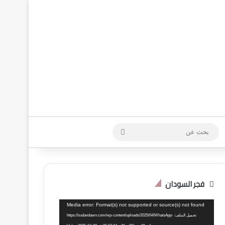
 الدخول
وضع المظلم
بحث
عن
فجر السودان
مشغل
Media error: Format(s) not supported or source(s) not found
الفيديو
تحميل الملف: https://sudandawn.com/wp-content/uploads/2025/04/WhatsApp-