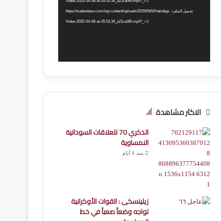
Video-2025-04-08-at-05.53.34_a21ca0f6.mp4?_=1
تحميل الملف: https://sudandawn.com/wp-content/uploads/2025/04/WhatsApp-
Video-2025-04-08-at-05.53.34_a21ca0f6.mp4?_=1
الاكثر مشاهدة
الذكري 70 للعلاقات السودانية
النمساوية
منذ 4 أيام
زيلينسكى : القوات الأوكرانية
تواجه وضعاََ صعباََ في خط