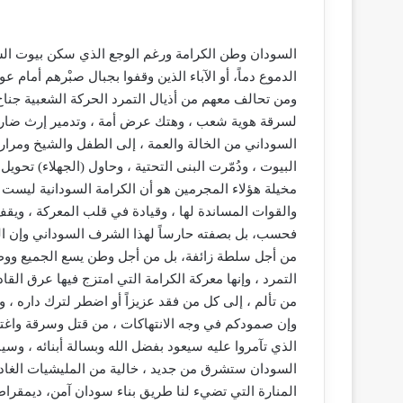
السودان وطن الكرامة ورغم الوجع الذي سكن بيوت السو
الدموع دماً، أو الآباء الذين وقفوا بجبال صبْرهم أمام 
ومن تحالف معهم من أذيال التمرد الحركة الشعبية جنا
لسرقة هوية شعب ، وهتك عرض أمة ، وتدمير إرث ضارب ف
السوداني من الخالة والعمة ، إلى الطفل والشيخ ومرار
البيوت ، ودُمّرت البنى التحتية ، وحاول (الجهلاء) تح
مخيلة هؤلاء المجرمين هو أن الكرامة السودانية ليست
والقوات المساندة لها ، وقيادة في قلب المعركة ، ويقف ا
فحسب، بل بصفته حارساً لهذا الشرف السوداني وإن ا
من أجل سلطة زائفة، بل من أجل وطن يسع الجميع ووطنٍ
التمرد ، وإنها معركة الكرامة التي امتزج فيها عرق ال
من تألم ، إلى كل من فقد عزيزاً أو اضطر لترك داره ، 
وإن صمودكم في وجه الانتهاكات ، من قتل وسرقة واغ
الذي تآمروا عليه سيعود بفضل الله وبسالة أبنائه ، وس
السودان ستشرق من جديد ، خالية من المليشيات الغاد
المنارة التي تضيء لنا طريق بناء سودان آمن، ديمقراطي