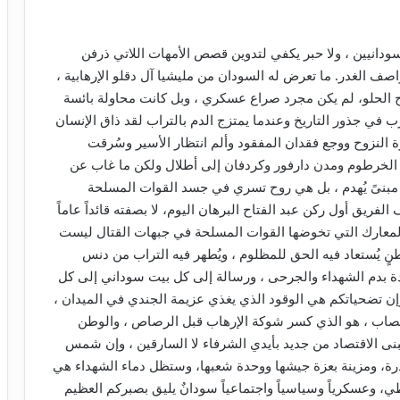
دانيين ، ولا حبر يكفي لتدوين قصص الأمهات اللاتي ذرفن
عواصف الغدر. ما تعرض له السودان من مليشيا آل دقلو الإرهابية ،
ح الحلو، لم يكن مجرد صراع عسكري ، وبل كانت محاولة بائسة
ي جذور التاريخ وعندما يمتزج الدم بالتراب لقد ذاق الإنسان
ة النزوح ووجع فقدان المفقود وألم انتظار الأسير وسُرقت
ويل الخرطوم ومدن دارفور وكردفان إلى أطلال ولكن ما غاب عن
 مبنىً يُهدم ، بل هي روح تسري في جسد القوات المسلحة
لفريق أول ركن عبد الفتاح البرهان اليوم، لا بصفته قائداً عاماً
لمعارك التي تخوضها القوات المسلحة في جبهات القتال ليست
 يُستعاد فيه الحق للمظلوم ، ويُطهر فيه التراب من دنس
قادة بدم الشهداء والجرحى ، ورسالة إلى كل بيت سوداني إلى كل
وإن تضحياتكم هي الوقود الذي يغذي عزيمة الجندي في الميدان ،
تصاب ، هو الذي كسر شوكة الإرهاب قبل الرصاص ، والوطن
يبنى الاقتصاد من جديد بأيدي الشرفاء لا السارقين ، وإن شمس
رة، ومزينة بعزة جيشها ووحدة شعبها، وستظل دماء الشهداء هي
، وعسكرياً وسياسياً واجتماعياً سودانٌ يليق بصبركم العظيم