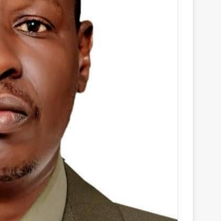
ر
و
ن
ي
ا