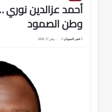
أحمد عزالدين نوري 
وطن الصمود
فجر السودان
أ
يناير 17, 2026
ر
س
ل
ب
ر
ي
د
ا
إ
ل
ك
ت