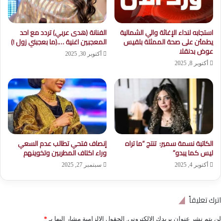
استجابه لنداء الإغاثة والي الشمالية
الفنانة (هدى عربي) تردد مع احد
يطمئن على صحة الممثلة بلقيس
المعجبين اغنية ….(ما بعجبني زول !)
عوض بدنقلا
أكتوبر 30, 2025
أكتوبر 8, 2025
الكاتبة نسمة سمير: تنتج “ما تراه
إنصاف فتحي تطالب عدم السعي
ليس كما يبدو”
وراء اكتاف المطربين وتخوينهم
أكتوبر 4, 2025
سبتمبر 27, 2025
اترك تعليقاً
لن يتم نشر عنوان بريدك الإلكتروني.
الحقول الإلزامية مشار إليها بـ
*