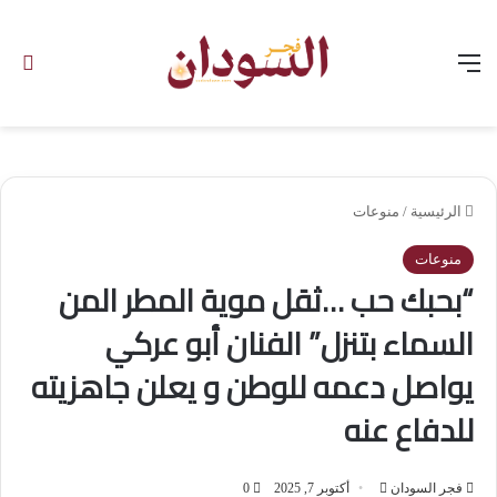
القائمة
ال
الرئيسية
/
منوعات
منوعات
“بحبك حب …ثقل موية المطر المن
السماء بتنزل” الفنان أبو عركي
يواصل دعمه للوطن و يعلن جاهزيته
للدفاع عنه
فجر السودان
أ
أكتوبر 7, 2025
0