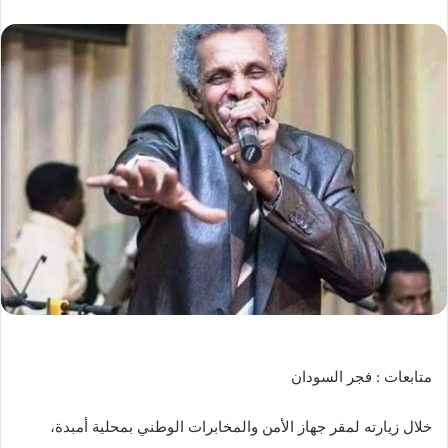
ر
س
ل
ب
ر
ي
د
ا
إ
ل
ك
ت
ر
و
ن
ي
متابعات : فجر السودان
ا
خلال زيارته لمقر جهاز الأمن والمخابرات الوطني بمحلية أمبدة،