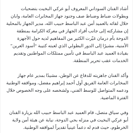
أشاد الفنان السوداني المعروف أبو عركي البخيت بتضحيات
وبطولات ضباط وضباط صف وجنود جهاز المخابرات العامة، وابان
خلال لقائه بالعميد أمن عبد الباسط حبيب الله، مدير الجهاز بالمحلية
إن مشاركته إلى جانب أفراد الجهاز في معركة الكرامة بمنطقة
الدوحة بأم درمان غيّرت الكثير من المفاهيم لديه حول الأجهزة
الأمنية، مشيرًا إلى الدور البطولي الذي لعبته كتيبة “أسود العرين”
بقيادة العميد عبد الباسط في تأمين ممتلكات المواطنين وتقديم
الخدمات عقب تحرير المنطقة.
وأكد الفنان جاهزيته للدفاع عن الوطن، مشيدًا بمدير عام جهاز
المخابرات العامة الفريق أول أحمد إبراهيم مفضل، ومواقفه الوطنية
ودعمه المتواصل للوسط الفني، ولشخصه على وجه الخصوص خلال
الفترة الماضية.
وفي سياق متصل، قام العميد عبد الباسط حبيب الله بزيارة الفنان
أبو عركي البخيت في منزله بحي الدوحة، نيابة عن هيئة أمن ولاية
الخرطوم، حيث قدم له دعماً عينياً تقديراً لمواقفه الوطنية.