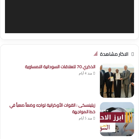
الاكثر مشاهدة
الذكري 70 للعلاقات السودانية النمساوية
منذ 4 أيام
زيلينسكى : القوات الأوكرانية تواجه وضعاََ صعباََ في
خط المواجهة
منذ 5 أيام