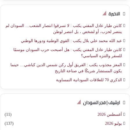
الاخيرة
كابتن طيار عادل المفتي يكتب : لا تسرقوا انتصار الشعب… السودان لم
ينتصر لحزب، أو لشخص ، بل انتصر لوطن
عبد الله محمد علي بلال يكتب : القوي الوطنية ودورها الوطني
كابتن طيار عادل المفتي يكتب : هل أصبحت حرب السودان موسمًا
للسفر والتنزه السياسي؟
المعز مجذوب يكتب : الفريق أول ركن شمس الدين كباشي… حينما
يكون المستشار شريكًا في صناعة التاريخ
الذكري 70 للعلاقات السودانية النمساوية
ارشيف | فجر السودان
أغسطس 2026
(11)
يوليو 2026
(137)